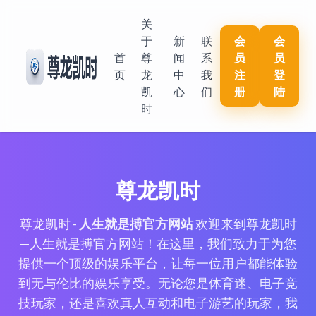
关
于
新
联
会
会
首
尊
闻
系
员
员
页
龙
中
我
注
登
凯
心
们
册
陆
时
尊龙凯时
尊龙凯时 -
人生就是搏官方网站
欢迎来到尊龙凯时
—人生就是搏官方网站！在这里，我们致力于为您
提供一个顶级的娱乐平台，让每一位用户都能体验
到无与伦比的娱乐享受。无论您是体育迷、电子竞
技玩家，还是喜欢真人互动和电子游艺的玩家，我