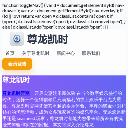
function toggleNav() { var d = document.getElementById('nav-
drawer'); var ov = document.getElementById('nav-overlay'); if
(!d || !ov) return; var open = d.classList.contains('open'); if
(open) { d.classList.remove('open'); ov.classList.remove('open'); }
else { d.classList.add('open'); ov.classList.add('open'); } }
首页
关于尊龙凯时
新闻中心
联系我们
会员登陆
尊龙凯时
尊龙凯时官网
：开启实惠娱乐新体验 在当今数字娱乐盛行的
时代，选择一个值得信赖且充满福利的线上娱乐平台尤为重
要。尊龙凯时官网凭借其卓越的娱乐体验、丰厚的奖金计划和
贴心的优惠活动，成为众多玩家首选的娱乐平台。无论您是新
手还是 seasoned 玩家，尊龙凯时都能为您带来前所未有的沉
浸式体验和实在的回报。本文将深入介绍尊龙