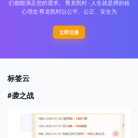
们都能满足您的需求。 尊龙凯时 - 人生就是搏的核
心理念 尊龙凯时以公平、公正、安全为
立即注册
标签云
#袭之战