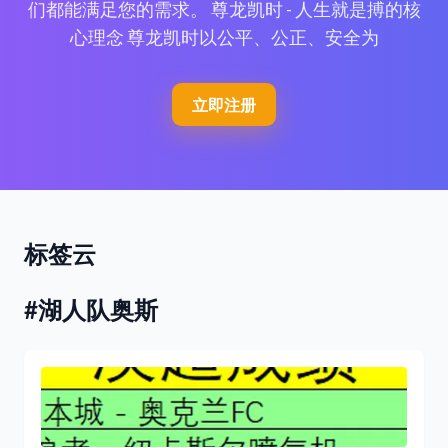
们都能满足您的需求。 尊龙凯时 - 人生就是搏的核
心理念 尊龙凯时以公平、公正、安全为
立即注册
标签云
#湖人队奥斯